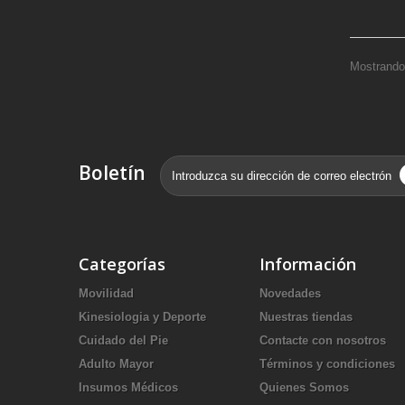
Mostrando 
Boletín
Categorías
Información
Movilidad
Novedades
Kinesiologia y Deporte
Nuestras tiendas
Cuidado del Pie
Contacte con nosotros
Adulto Mayor
Términos y condiciones
Insumos Médicos
Quienes Somos