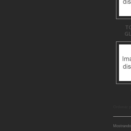
T
GL
Ordenar 
Mostrando 