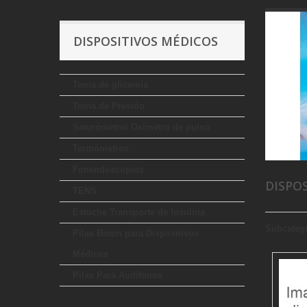
DISPOSITIVOS MÉDICOS
Toma de glicemia
Toma de Presión
Saturómetro/ Oxímetro de pulso
Termómetros
Fonendoscopios
DISPO
TENS
Estuche Transporte de Insulina
Subcateg
Pilas Botón para Dispositivos
Médicos
Pilas Para Audífonos