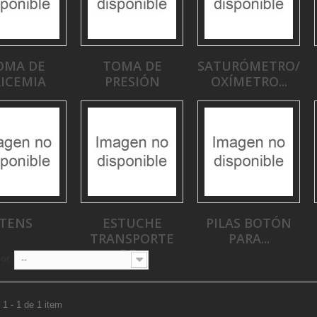
OMA DE
TOMA DE
SATURÓMETRO/
ICEMIA
PRESIÓN
OXÍMETRO...
TENS
ESTUCHE
PILAS BOTÓN
TRANSPORTE
PARA...
DE...
por
--
1 - 1 de 1 item