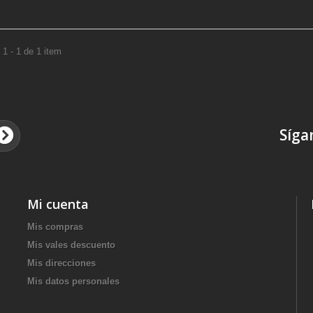
1 - 1 de 1 item
Síga
Mi cuenta
Mis compras
Mis vales descuento
Mis direcciones
Mis datos personales