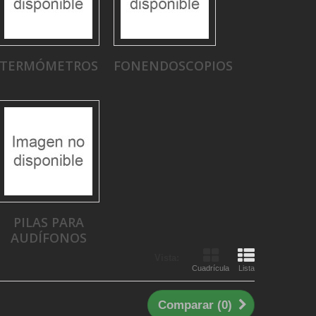
TERMÓMETROS
FONENDOSCOPIOS
PILAS PARA
AUDÍFONOS
Vista:
Cuadrícula
Lista
Comparar (
0
)