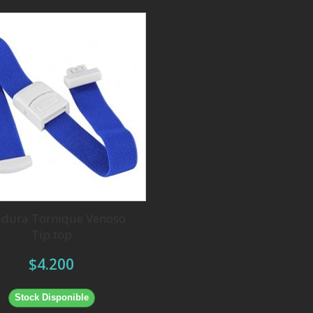
adura Tornique Venoso
Tip top
$4.200
Stock Disponible