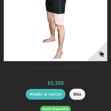
Muslera Elasticada PTM
$5.300
Añadir al carrito
Más
Stock Disponible