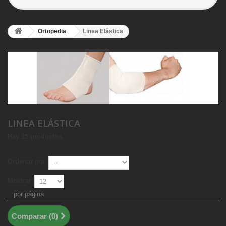
Ortopedia
Linea Elástica
LINEA ELÁSTICA
Hay 15 productos.
Ordenar por
Mostrar
por página
Comparar (
0
)