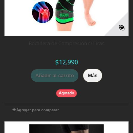
Rodillera de Compresión c/Tiras
$12.990
Añadir al carrito
Más
Agotado
Agregar para comparar