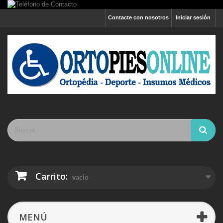
Contacte con nosotros
Iniciar sesión
Carrito:
vacío
MENÚ