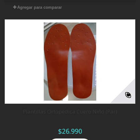
Agregar para comparar
Plantillas Ortopédica Cuero Niño (Par)
$26.990