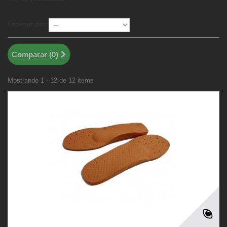
Ordenar por
Comparar (
0
)
Mostrando 1 - 12 de 12 items